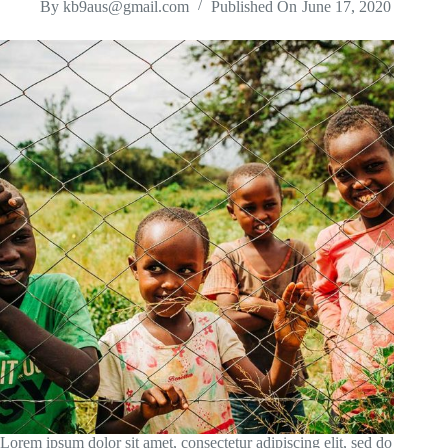
By
kb9aus@gmail.com
Published On
June 17, 2020
Lorem ipsum dolor sit amet, consectetur adipiscing elit, sed do